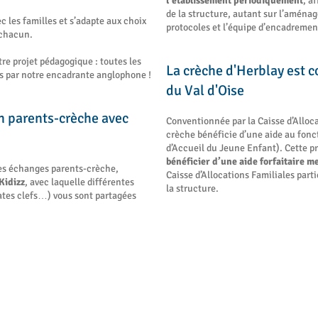
l’établissement périodiquement
, a
de la structure, autant sur l’aména
c les familles et s’adapte aux choix
protocoles et l’équipe d’encadremen
e chacun.
otre projet pédagogique : toutes les
La crèche d'Herblay est 
s par notre encadrante anglophone !
du Val d'Oise
n parents-crèche avec
Conventionnée par la Caisse d’Alloca
crèche bénéficie d’une aide au fonc
d’Accueil du Jeune Enfant). Cette p
bénéficier d’une aide forfaitaire m
les échanges parents-crèche,
Caisse d’Allocations Familiales part
Kidizz
, avec laquelle différentes
la structure.
ates clefs…) vous sont partagées