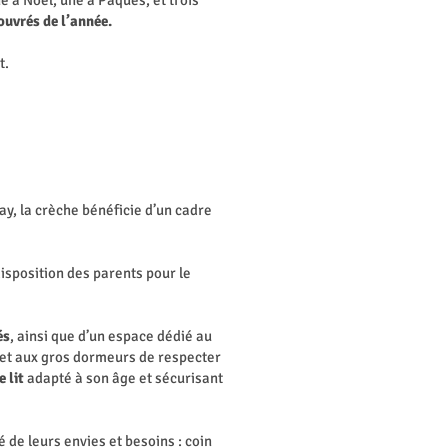
e à Noel, une à Pâques, et trois
ouvrés de l’année.
t.
y, la crèche bénéficie d’un cadre
disposition des parents pour le
és
, ainsi que d’un espace dédié au
s et aux gros dormeurs de respecter
e lit
adapté à son âge et sécurisant
 de leurs envies et besoins : coin