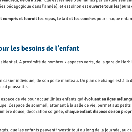
 vendredi, de 8h à 19h
. Elle est fermée 5 semaines par an (une semain
ées pédagogique dans l’année), et est sinon est
ouverte tous les jours 
t compris et fournit les repas, le lait et les couches
pour chaque enfan
ur les besoins de l'enfant
sidentiel
.
A proximité de nombreux espaces verts, de la gare de Herbla
n casier individuel, de son porte manteau. Un plan de change est à la 
local poussette.
espace de vie pour accueillir les enfants qui
évoluent en âges mélang
oupe. L’espace de sommeil, attenant à la salle de vie, permet aux petit
umière douce, décoration soignée,
chaque enfant dispose de son propr
gés, que les enfants peuvent investir tout au long de la journée, au gré