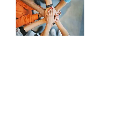
...pour un coût financier limité :
Une fiscalité avantageuse avec
UNE PRISE EN
CHARGE A 75% PAR l'ETAT
à travers des
mécanismes fiscaux incitatifs
Réduction de 50%
du coût facturé à
l'entreprise via le
Crédit Impôt Famille
Réduction de 25%
du coût facturé à
l'entreprise
au titre de la déduction IS